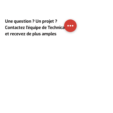
Une question ? Un projet ?
Contactez l’équipe de Technical ALU
et recevez de plus amples
informations ainsi qu’un devis
gratuit et sans engagement !
PRENDRE CONTACT
04 380 31 81
0487 85 61 99